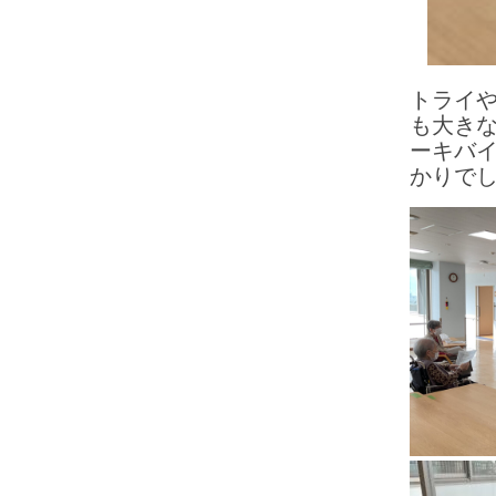
トライ
も大き
ーキバ
かりで