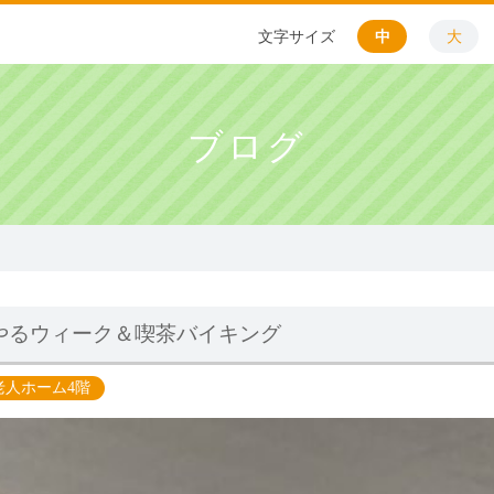
文字サイズ
中
大
ブログ
やるウィーク＆喫茶バイキング
老人ホーム4階