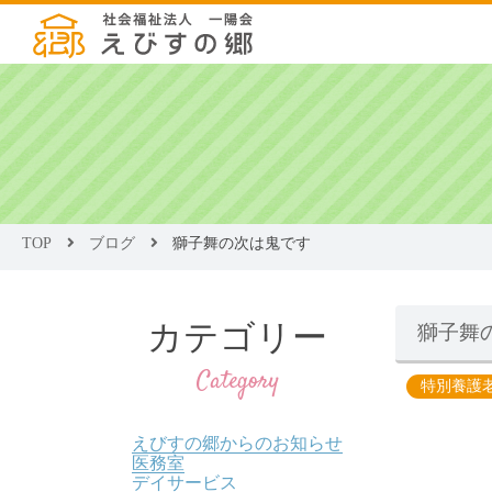
TOP
ブログ
獅子舞の次は鬼です
カテゴリー
獅子舞
Category
特別養護
えびすの郷からのお知らせ
医務室
デイサービス