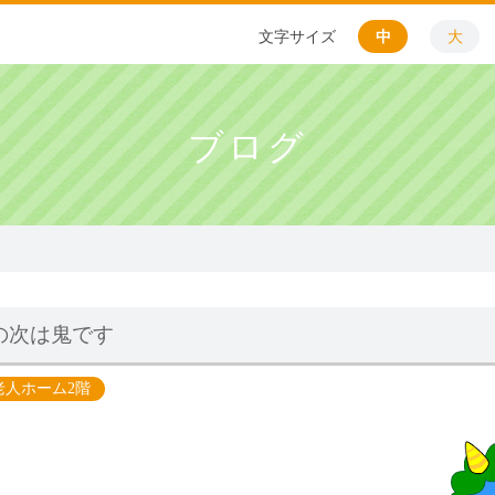
文字サイズ
中
大
ブログ
の次は鬼です
老人ホーム2階