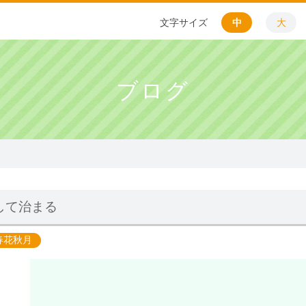
文字サイズ
中
大
ブログ
して治まる
春花秋月