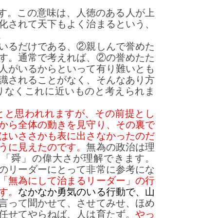
す。この意味は、人徳のある人が上
化されて天下もよく治まるという、
。
いるだけである、②親しんで誉めた
す。通常で考えれば、②の誉めたた
人がいるからといって有り難いとも
識されることがなく、そんなあり方
りなくこれに近いものと考えられま
とと思われれますが、その前提とし
から全体の動きを見守り、その裏で
はいささかも表に出さなかったのだ
うに見えたのです。
無為の政治は理
、「舜」の偉大さが理解できます。
のリーダーにとって非常に参考にな
「無為にして治まるリーダー」の行
す。
なかなか勇気のいる行動で、山
言って聞かせて、させてみせ、ほめ
任せてやらねば、人は育たず。
やっ