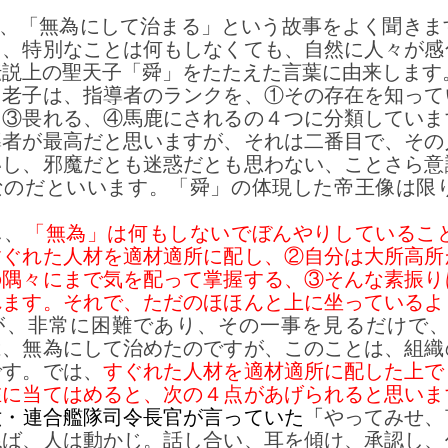
、「無為にして治まる」という故事をよく聞きま
と、特別なことは何もしなくても、自然に人々が感
伝説上の聖天子「舜」をたたえた言葉に由来します
老子は、指導者のランクを、①その存在を知って
、③畏れる、④馬鹿にされるの４つに分類していま
導者が最高だと思いますが、それは二番目で、その
いし、邪魔だとも迷惑だとも思わない、ことさら意
なのだといいます。「舜」の体現した帝王像は限
、
「無為」は何もしないでぼんやりしているこ
すぐれた人材を適材適所に配し、②自分は大所高所
の隅々にまで気を配って掌握する、③そんな素振り
れます。それで、ただのほほんと上に坐っているよ
が、非常に困難であり、その一事を見るだけで
は、無為にして治めたのですが、このことは、組織
です。では、
すぐれた人材を適材適所に配した上で
在に当てはめると、次の４点があげられると思いま
六・
連合艦隊司令長官が言っていた
「
やってみせ、
ねば、人は動かじ。話し合い、耳を傾け、承認し、