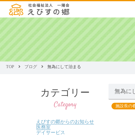
TOP
ブログ
無為にして治まる
カテゴリー
無為に
Category
施設長の
えびすの郷からのお知らせ
医務室
デイサービス