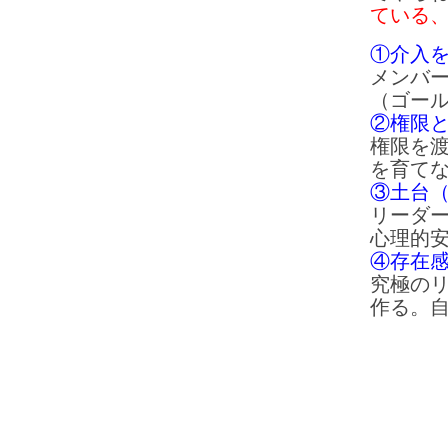
ている
①介入
メンバ
（ゴー
②権限
権限を
を育て
③土台
リーダ
心理的
④存在
究極の
作る。