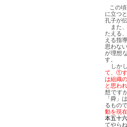
この頃
に立つ
孔子が
また、
たえる
える指
思わな
が理想
す。
しかし
て、①
は組織
と思わ
想です
「舜」
るもの
動を現
本五十
てやら